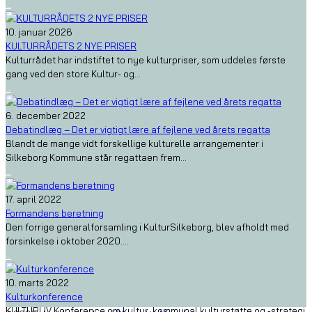
Nyheder
10. januar 2026
KULTURRÅDETS 2 NYE PRISER
Kulturrådet har indstiftet to nye kulturpriser, som uddeles første
gang ved den store Kultur- og...
Nyheder
6. december 2022
Debatindlæg – Det er vigtigt lære af fejlene ved årets regatta
Blandt de mange vidt forskellige kulturelle arrangementer i
Silkeborg Kommune står regattaen frem...
Nyheder
17. april 2022
Formandens beretning
Den forrige generalforsamling i KulturSilkeborg, blev afholdt med
forsinkelse i oktober 2020....
Nyheder
10. marts 2022
Kulturkonference
KULTURLIV Konference om kultur, kommunal kulturstøtte og -strategi